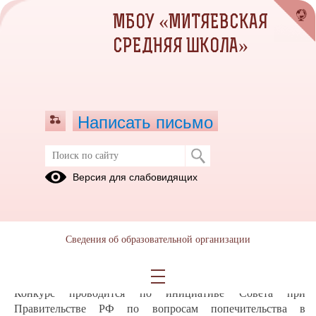
МБОУ «МИТЯЕВСКАЯ
СРЕДНЯЯ ШКОЛА»
Написать письмо
Школа без обид
Версия для слабовидящих
В декабре 2024 года дан старт Всероссийскому конкурсу
реализации комплексных профилактических мероприятий
по формированию благоприятного социально-
Сведения об образовательной организации
психологического климата «Школа#безОбид». Его
организатор – Министерство просвещения Российской
Федерации.
Конкурс проводится по инициативе Совета при
Правительстве РФ по вопросам попечительства в