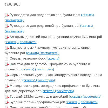
19.02.2025
Руководство для подростков про буллинг.pdf
(скачать)
(посмотреть)
Руководство для родителей про буллинг.pdf
(скачать)
(посмотреть)
Алгоритм действий при обнаружении случая буллинга.pdf
(скачать)
(посмотреть)
Диагностический комплект методик по выявлению
буллинга.pdf
(скачать)
(посмотреть)
Советы учителям.docx
(скачать)
Памятка для педагогов -Профилактика буллинга в
школе.pdf
(скачать)
(посмотреть)
Формирование у учащихся конструктивного поведения на
случай.pdf
(скачать)
(посмотреть)
Методические рекомендации по профилактике буллинга
для зам.директора.pdf
(скачать)
(посмотреть)
ТравлиNET.Методичка для детей.pdf
(скачать)
(посмотреть)
Буллинг-формы-профилактика.pdf
(скачать)
(посмотреть)
Памятка для родителей и педагогов -Школьный