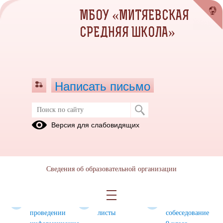
МБОУ «МИТЯЕВСКАЯ
СРЕДНЯЯ ШКОЛА»
Написать письмо
Государственная итоговая
Версия для слабовидящих
аттестация - 2026
Участники
Участники
Нормативно-
ГИА - 9 -
ГИА 11 -
правовая
Сведения об образовательной организации
это для Вас!
это для Вас!
информация
ГИА 2026
№ 364 О
Информационные
Итоговое
проведении
листы
собеседование