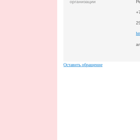
организации
Р
+
2
ht
a
Оставить обращение