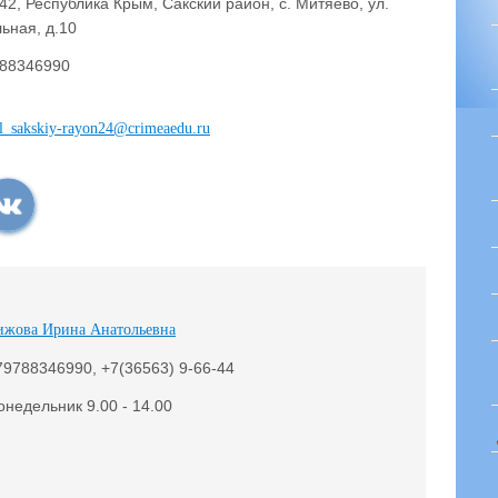
42, Республика Крым, Сакский район, с. Митяево, ул.
ьная, д.10
88346990
l_sakskiy-rayon24@crimeaedu.ru
ижова Ирина Анатольевна
79788346990, +7(36563) 9-66-44
онедельник 9.00 - 14.00