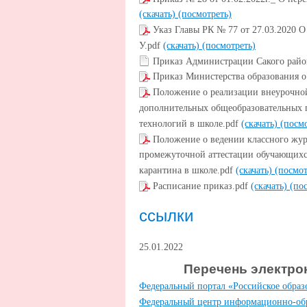
(скачать)
(посмотреть)
Указ Главы РК № 77 от 27.03.2020 О
У.pdf
(скачать)
(посмотреть)
Приказ Администрации Сакого райо
Приказ Министерства образования о
Положение о реализации внеурочной
дополнительных общеобразовательных 
технологий в школе.pdf
(скачать)
(посмо
Положение о ведении классного жур
промежуточной аттестации обучающихс
карантина в школе.pdf
(скачать)
(посмот
Расписание приказ.pdf
(скачать)
(по
ссылки
25.01.2022
Перечень электро
Федеральный портал «Российское образ
Федеральный центр информационно-обр