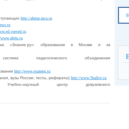
Н
оступающих
http://abitur.nica.ru
ews.ru
www.ed.vseved.ru
//www.abitu.ru
тема «Знание.ру»: образование в Москве и за
я система педагогического объединения
зовании
http://www.examen.ru
ания, вузы России, тесты, рефераты)
http://www.5ballov.ru
: Учебно-научный центр довузовского