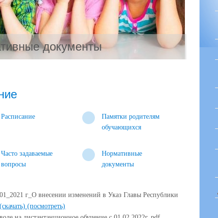
тивные документы
ние
Расписание
Памятки родителям
обучающихся
Часто задаваемые
Нормативные
вопросы
документы
01_2021 г_О внесении изменений в Указ Главы Республики
(скачать)
(посмотреть)
воде на дистантанционное обучение с 01.02.2022г..pdf