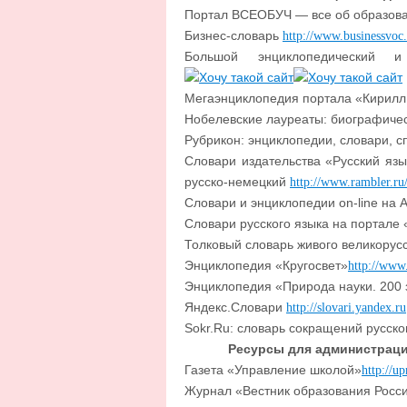
Портал ВСЕОБУЧ — все об образов
Бизнес-словарь
http://www.businessvoc
Большой энциклопедический 
Мегаэнциклопедия портала «Кирил
Нобелевские лауреаты: биографиче
Рубрикон: энциклопедии, словари, 
Словари издательства «Русский язык
русско-немецкий
http://www.rambler.ru/
Словари и энциклопедии on-line на 
Словари русского языка на портале 
Толковый словарь живого великорусс
Энциклопедия «Кругосвет»
http://www
Энциклопедия «Природа науки. 200 
Яндекс.Словари
http://slovari.yandex.ru
Sokr.Ru: словарь сокращений русско
Ресурсы для администраци
Газета «Управление школой»
http://u
Журнал «Вестник образования Росс