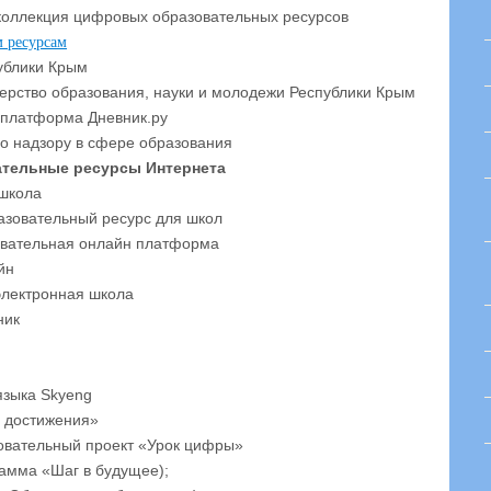
коллекция цифровых образовательных ресурсов
м ресурсам
ублики Крым
ерство образования, науки и молодежи Республики Крым
 платформа Дневник.ру
о надзору в сфере образования
тельные ресурсы Интернета
 школа
зовательный ресурс для школ
овательная онлайн платформа
йн
электронная школа
ник
языка Skyeng
 достижения»
овательный проект «Урок цифры»
амма «Шаг в будущее);