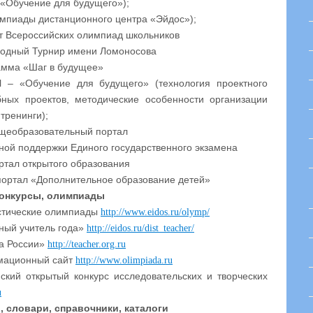
 «Обучение для будущего»);
импиады дистанционного центра «Эйдос»);
т Всероссийских олимпиад школьников
одный Турнир имени Ломоносова
мма «Шаг в будущее»
l – «Обучение для будущего» (технология проектного
бных проектов, методические особенности организации
тренинги);
щеобразовательный портал
й поддержки Единого государственного экзамена
ртал открытого образования
ортал «Дополнительное образование детей»
онкурсы, олимпиады
стические олимпиады
http://www.eidos.ru/olymp/
ный учитель года»
http://eidos.ru/dist_teacher/
да России»
http://teacher.org.ru
мационный сайт
http://www.olimpiada.ru
йский открытый конкурс исследовательских и творческих
u
 словари, справочники, каталоги