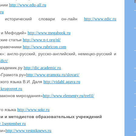
ании
http://www.edu-all.ru
.ru
и исторический словари он-лайн
http://www.edic.ru
л и Мефодий»
http://www.megabook.ru
ские статьи
http://www.n-t.org/nl/
справочники
http://www.rubricon.com
»: англо-русский, русско-английский, немецко-русский и
dict/
Академик.ру
http://dic.academic.ru
«Грамота.ру»
http://www.gramota.ru/slovari/
кого языка В.И. Даля
http://vidahl.agava.ru
.krugosvet.ru
законов мироздания»
http://www.elementy.ru/trefil/
го языка
http://www.sokr.ru
и и методистов образовательных учреждений
pr.1september.ru
ии»
http://www.vestniknews.ru