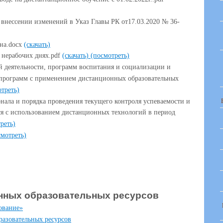
 внессении изменений в Указ Главы РК от17.03.2020 № 36-
на.docx
(скачать)
 нерабочих днях.pdf
(скачать)
(посмотреть)
 деятельности, программ воспитания и социализации и
программ с применением дистанционных образовательных
треть)
нала и порядка проведения текущего контроля успеваемости и
я с использованием дистанционных технологий в период
реть)
смотреть)
нных образовательных ресурсов
ование»
азовательных ресурсов