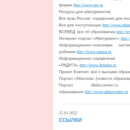
форме
http://www.ege.ru
Ресурсы для абитуриентов
Все вузы России: справочник для п
Все для поступающих
http://www.edun
ВСЕВЕД: все об образовании
http://
Интернет-портал «Абитуриент»
http:
Информационно-поисковая сис
рубежом
http://www.znania.ru
Информационно-справочна
«РАДУГА»
http://www.detiplus.ru
Проект Examen: все о высшем обра
Портал «5баллов» (новости образов
Портал Abiturcenter.ru
образования
http://www.abiturcenter.ru
25.01.2022
ссылки