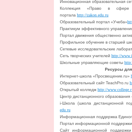
Инновационная образовательная се
Коллекция «Право в сфере об
портала
http://zakon.edu.ru
Образовательный портал «Учеба»
ht
Практикум эффективного управлени
Портал движения общественно акти
Профильное обучение в старшей ш
Сетевые исследовательские лабора
Сеть творческих учителей
http://www.i
Школьные управляющие советы
http
Ресурсы для
Интернет-школа «Просвещение.ru»
Образовательный сайт TeachPro.ru
h
Открытый колледж
http://www.college.
Центр дистанционного образования
i-Школа (школа дистанционной по
edu.ru
Информационная поддержка Единого
Портал информационной поддержки 
Сайт информационной поддержки 