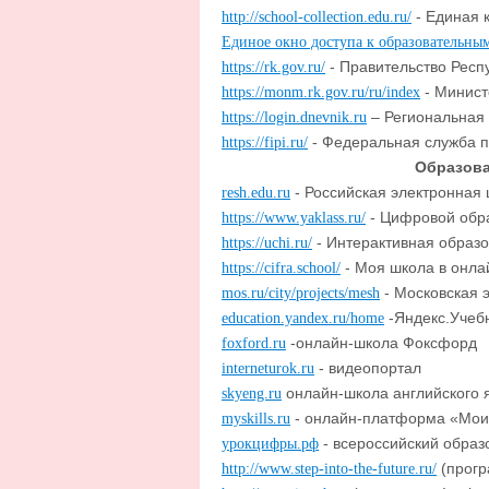
- Единая 
http://school-collection.edu.ru/
Единое окно доступа к образовательны
- Правительство Респ
https://rk.gov.ru/
- Минист
https://monm.rk.gov.ru/ru/index
– Региональная
https://login.dnevnik.ru
- Федеральная служба п
https://fipi.ru/
Образова
- Российская электронная
resh.edu.ru
- Цифровой обра
https://www.yaklass.ru/
- Интерактивная образ
https://uchi.ru/
- Моя школа в онла
https://cifra.school/
- Московская 
mos.ru/city/projects/mesh
-
Яндекс
.
Учеб
education.yandex.ru/home
-
онлайн
-
школа
Фоксфорд
foxford.ru
-
видеопортал
interneturok.ru
онлайн-школа английского 
skyeng.ru
- онлайн-платформа «Мои
myskills.ru
- всероссийский образ
урокцифры.рф
(прогр
http://www.step-into-the-future.ru/