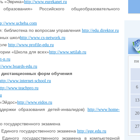
ть «Эврика»
http://www.eurekanet.ru
разования» Российского общеобразовательного
tp://www.ucheba.com
я: библиотека по вопросам управления
http://edu.direktor.ru
вных школ
http://www.cs-network.ru
коле
http://www.profile-edu.ru
тории «Школа для всех»
http://www.setilab.ru
t-n.ru
пн
://www.boards-edu.ru
 дистанционных форм обучения
http://www.internet-school.ru
6
ttp://www.teachpro.ru
ru
13
 «Эйдос»
http://www.eidos.ru
ддержки образования детей-инвалидов)
http://www.home-
20
 государственного экзамена
27
Единого государственного экзамена
http://ege.edu.ru
Единого государственного экзамена в компьютерной