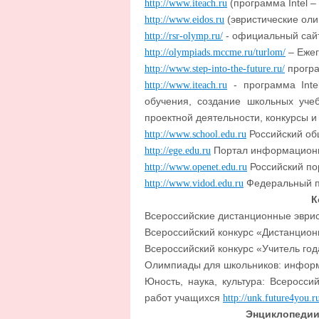
(программа Intel –
http://www.iteach.ru
(эвристические ол
http://www.eidos.ru
- официальный сай
http://rsr-olymp.ru/
– Ежег
http://olympiads.mccme.ru/turlom/
програ
http://www.step-into-the-future.ru/
- программа Inte
http://www.iteach.ru
обучения, создание школьных уче
проектной деятельности, конкурсы и 
Российский об
http://www.school.edu.ru
Портал информационно
http://ege.edu.ru
Российский по
http://www.openet.edu.ru
Федеральный п
http://www.vidod.edu.ru
К
Всероссийские дистанционные эври
Всероссийский конкурс «Дистанцион
Всероссийский конкурс «Учитель го
Олимпиады для школьников: инфор
Юность, наука, культура: Всеросси
работ учащихся
http://unk.future4you.r
Энциклопедии,