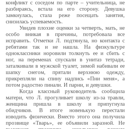
конфликт с соседом по парте – учительница, не
разбираясь, встала на его сторону. Девушка
замкнулась, стала реже посещать занятия,
снизилась успеваемость.
Увидев плохие оценки за четверть, мать, не
особо вникая в причины, потребовала все
исправить. Отметки Л. подтянула, но контакта с
ребятами так и не нашла. На физкультуре
одноклассники норовили толкнуть ее и сбить с
ног, на переменах спускали в унитаз тетради,
заталкивали в мужской туалет, зимой набивали ее
шапку снегом, прятали верхнюю одежду,
прикрепляли на спину надпись «Пни меня», а
потом радостно пинали. И парни, и девушки.
Когда классный руководитель сообщила
матери, что Л. прогуливает школу из-за травли,
женщина пришла в школу и припугнула
обидчиков. В итоге новенькую перестали
изводить физически. Вместо этого она получила
прозвище «Тварь», ее объявили заразной. Не