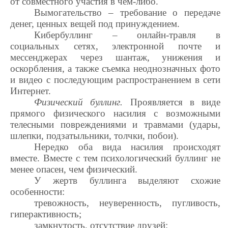
от совместного участия в чем-либо.
Вымогательство – требование о передаче
денег, ценных вещей под принуждением.
Кибербуллинг – онлайн-травля в
социальных сетях, электронной почте и
мессенджерах через шантаж, унижения и
оскорбления, а также съемка неоднозначных фото
и видео с последующим распространением в сети
Интернет.
Физический буллинг.
Проявляется в виде
прямого физического насилия с возможными
телесными повреждениями и травмами (удары,
шлепки, подзатыльники, толчки, побои).
Нередко оба вида насилия происходят
вместе. Вместе с тем психологический буллинг не
менее опасен, чем физический.
У жертв буллинга выделяют схожие
особенности:
тревожность, неуверенность, пугливость,
гиперактивность;
замкнутость, отсутствие друзей;