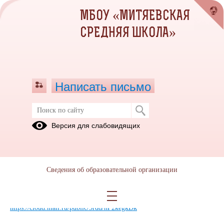
МБОУ «МИТЯЕВСКАЯ
СРЕДНЯЯ ШКОЛА»
Написать письмо
Дополнительное образование
Версия для слабовидящих
Уважаемые родители!
Данные видеоролики помогут вам при регистрации ваших детей в
системе дополнительного образования "Навигатор"
Сведения об образовательной организации
https://р82.навигатор.дети
Видеоролики расположены по ссылке
https://cloud.mail.ru/public/5rdd/hP2kegkDk