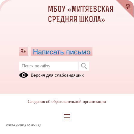
МБОУ «МИТЯЕВСКАЯ
СРЕДНЯЯ ШКОЛА»
Написать письмо
Часто задаваемые вопросы
Версия для слабовидящих
Уважаемые обучающиеся, родители (законные представители)
МБОУ «Митяевская средняя школа» мы знаем, как важно для вас
быть в курсе всего, что происходит в Школе. В этом разделе «Часто
Сведения об образовательной организации
задаваемые вопросы» собрана актуальная информация о жизни
Школы.
Напоминаем, что вы можете задать вопрос, написав на
электронную почту