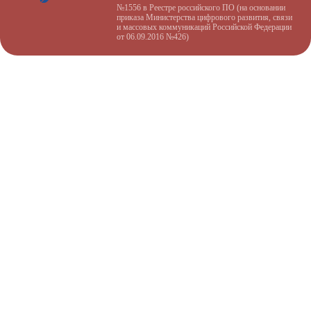
№1556 в Реестре российского ПО (на основании
приказа Министерства цифрового развития, связи
и массовых коммуникаций Российской Федерации
от 06.09.2016 №426)