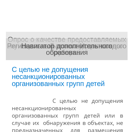
Опрос о качестве предоставляемых
Региональный проект Успех каждого
муниципальных и государственных
Навигатор дополнительного
образования
ребенка
услуг
С целью не допущения
несанкционированных
организованных групп детей
С целью не допущения
несанкционированных
организованных групп детей или в
случае их обнаружения в объектах, не
предназначенных для размещения