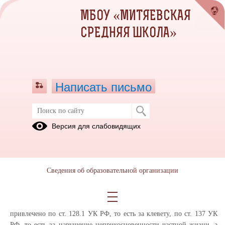
МБОУ «МИТЯЕВСКАЯ
СРЕДНЯЯ ШКОЛА»
Написать письмо
Виды ответственности за буллинг
Версия для слабовидящих
30.04.2026
Гражданская и административная ответственность, указанная выше
и предусмотренная за буллинг, наступает и за совершение
Сведения об образовательной организации
кибербуллинга.
К уголовной ответственности за кибербуллинг лицо может быть
привлечено по ст. 128.1 УК РФ, то есть за клевету, по ст. 137 УК
РФ, то есть за нарушение неприкосновенности частной жизни, а