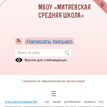
МБОУ «МИТЯЕВСКАЯ
СРЕДНЯЯ ШКОЛА»
Написать письмо
Конкурс "Вместе против коррупции"
Версия для слабовидящих
28.05.2026
Международный молодежный конкурс социальной
антикоррупционной рекламы "Вместе против коррупции!"
Сведения об образовательной организации
организован в 2026 году по поручению Генерального прокурора
Российской Федерации.
Прием конкурсных работ осуществляется на сайте Конкурса
www.anticorruption.life
, где также размещены правила его
проведения, регламентирующие условия участия, критерии оценки